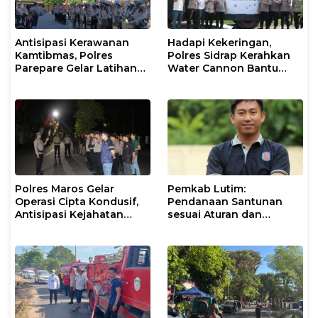
Antisipasi Kerawanan
Hadapi Kekeringan,
Kamtibmas, Polres
Polres Sidrap Kerahkan
Parepare Gelar Latihan
Water Cannon Bantu
Dalmas
Petani
Polres Maros Gelar
Pemkab Lutim:
Operasi Cipta Kondusif,
Pendanaan Santunan
Antisipasi Kejahatan
sesuai Aturan dan
Jalanan dan Penyakit
Prosedur Resmi
Masyarakat