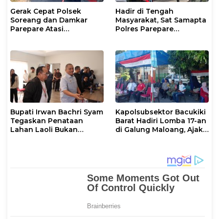
Gerak Cepat Polsek
Hadir di Tengah
Soreang dan Damkar
Masyarakat, Sat Samapta
Parepare Atasi
Polres Parepare
Kebakaran Lahan
Gencarkan Patroli Pagi
Bupati Irwan Bachri Syam
Kapolsubsektor Bacukiki
Tegaskan Penataan
Barat Hadiri Lomba 17-an
Lahan Laoli Bukan
di Galung Maloang, Ajak
Konflik Agraria
Warga Jaga Kamtibmas