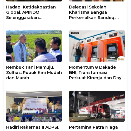
Hadapi Ketidakpastian
Delegasi Sekolah
Global, APINDO
Kharisma Bangsa
Selenggarakan
Perkenalkan Sandeq,
Rakerkonas ke-35
Ikon Budaya Sulbar di
Rumuskan Agenda
Ajang International
Ketahanan Ekonomi
STEAM Olympiad 2026 di
Nasional
Roma
Rembuk Tani Mamuju,
Momentum 8 Dekade
Zulhas: Pupuk Kini Mudah
BNI, Transformasi
dan Murah
Perkuat Kinerja dan Daya
Saing
Hadiri Rakernas II ADPSI,
Pertamina Patra Niaga