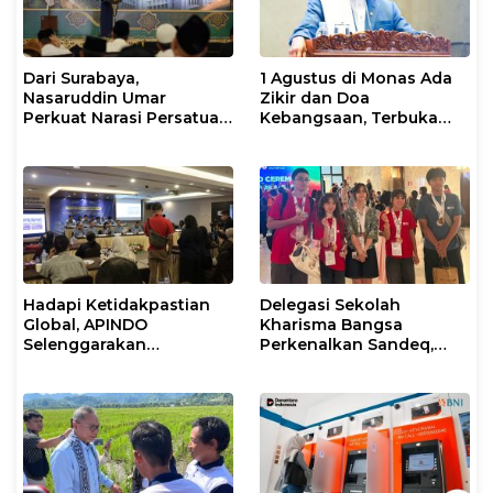
Dari Surabaya,
1 Agustus di Monas Ada
Nasaruddin Umar
Zikir dan Doa
Perkuat Narasi Persatuan
Kebangsaan, Terbuka
dan Kepemimpinan Umat
untuk Umum
Hadapi Ketidakpastian
Delegasi Sekolah
Global, APINDO
Kharisma Bangsa
Selenggarakan
Perkenalkan Sandeq,
Rakerkonas ke-35
Ikon Budaya Sulbar di
Rumuskan Agenda
Ajang International
Ketahanan Ekonomi
STEAM Olympiad 2026 di
Nasional
Roma