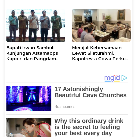
Konflik Agraria
Warga Jaga Kamtibmas
Bupati Irwan Sambut
Merajut Kebersamaan
Kunjungan Astamaops
Lewat Silaturahmi,
Kapolri dan Pangdam
Kapolresta Gowa Perkuat
XIV/Hasanuddin di Luwu
Sinergi dengan Tokoh
Timur
Masyarakat