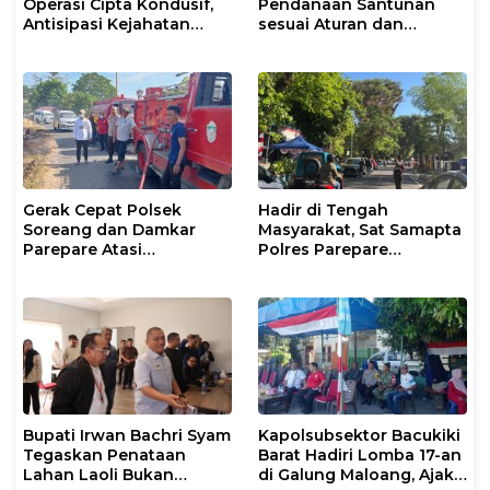
Operasi Cipta Kondusif,
Pendanaan Santunan
Antisipasi Kejahatan
sesuai Aturan dan
Jalanan dan Penyakit
Prosedur Resmi
Masyarakat
Gerak Cepat Polsek
Hadir di Tengah
Soreang dan Damkar
Masyarakat, Sat Samapta
Parepare Atasi
Polres Parepare
Kebakaran Lahan
Gencarkan Patroli Pagi
Bupati Irwan Bachri Syam
Kapolsubsektor Bacukiki
Tegaskan Penataan
Barat Hadiri Lomba 17-an
Lahan Laoli Bukan
di Galung Maloang, Ajak