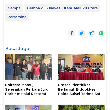
Gempa
Gempa di Sulawesi Utara–Maluku Utara
Pertamina
Baca Juga
Polresta Mamuju
Proses Identifikasi
Selesaikan Perkara Juru
Berlanjut, Biddokkes
Parkir melalui Restorative
Polda Sulsel Terima Satu
Justice
Jenazah Korban Laka
Laut KM Nurul Salsa