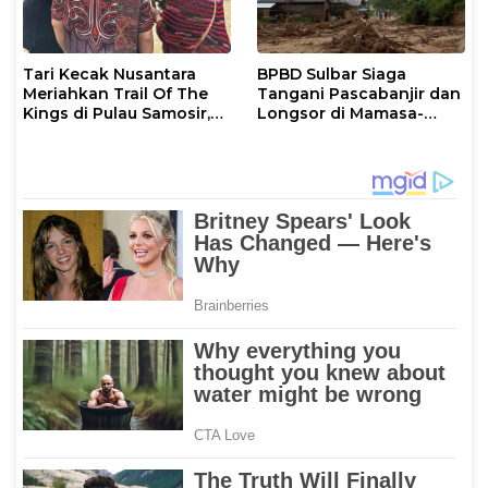
Tari Kecak Nusantara
BPBD Sulbar Siaga
Meriahkan Trail Of The
Tangani Pascabanjir dan
Kings di Pulau Samosir,
Longsor di Mamasa-
Sulawesi Barat Perankan
Polman
Dewi Shinta