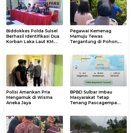
Biddokkes Polda Sulsel
Pegawai Kemenag
Berhasil Identifikasi Dua
Mamuju Tewas
Korban Laka Laut KM.
Tergantung di Pohon,
Nurul Salsa
Polisi Lakukan Olah TKP
dan Evakuasi
Polisi Amankan Pria
BPBD Sulbar Imbau
Mengamuk di Wisma
Masyarakat Tetap
Aneka Jaya
Tenang Pascagempa
M6,7 di Palu