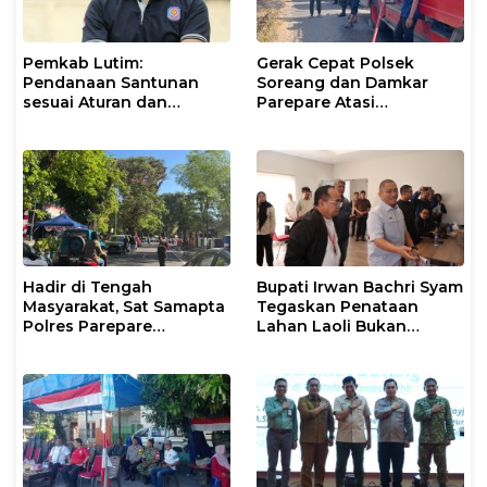
Pemkab Lutim:
Gerak Cepat Polsek
Pendanaan Santunan
Soreang dan Damkar
sesuai Aturan dan
Parepare Atasi
Prosedur Resmi
Kebakaran Lahan
Hadir di Tengah
Bupati Irwan Bachri Syam
Masyarakat, Sat Samapta
Tegaskan Penataan
Polres Parepare
Lahan Laoli Bukan
Gencarkan Patroli Pagi
Konflik Agraria