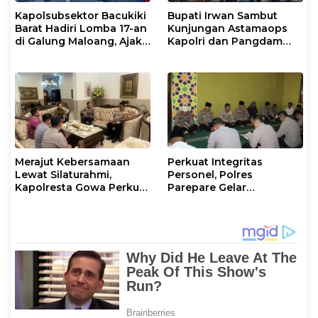
Kapolsubsektor Bacukiki
Bupati Irwan Sambut
Barat Hadiri Lomba 17-an
Kunjungan Astamaops
di Galung Maloang, Ajak
Kapolri dan Pangdam
Warga Jaga Kamtibmas
XIV/Hasanuddin di Luwu
Timur
Merajut Kebersamaan
Perkuat Integritas
Lewat Silaturahmi,
Personel, Polres
Kapolresta Gowa Perkuat
Parepare Gelar
Sinergi dengan Tokoh
Pembinaan Rohani dan
Masyarakat
Mental