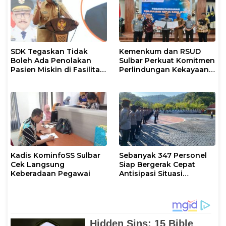
SDK Tegaskan Tidak
Kemenkum dan RSUD
Boleh Ada Penolakan
Sulbar Perkuat Komitmen
Pasien Miskin di Fasilitas
Perlindungan Kekayaan
Pelayanan Kesehatan
Intelektual
Kadis KominfoSS Sulbar
Sebanyak 347 Personel
Cek Langsung
Siap Bergerak Cepat
Keberadaan Pegawai
Antisipasi Situasi
Kamtibmas di Sulbar