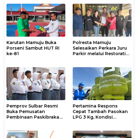
Karutan Mamuju Buka
Polresta Mamuju
Porseni Sambut HUT RI
Selesaikan Perkara Juru
ke-81
Parkir melalui Restorative
Justice
Pemprov Sulbar Resmi
Pertamina Respons
Buka Pemusatan
Cepat Tambah Pasokan
Pembinaan Paskibraka
LPG 3 Kg, Kondisi
2026
Penyaluran di Sulsel
Berlangsung Kondusif