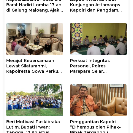
Barat Hadiri Lomba 17-an
Kunjungan Astamaops
di Galung Maloang, Ajak
Kapolri dan Pangdam
Warga Jaga Kamtibmas
XIV/Hasanuddin di Luwu
Timur
Merajut Kebersamaan
Perkuat Integritas
Lewat Silaturahmi,
Personel, Polres
Kapolresta Gowa Perkuat
Parepare Gelar
Sinergi dengan Tokoh
Pembinaan Rohani dan
Masyarakat
Mental
Beri Motivasi Paskibraka
Penggantian Kapolri
Lutim, Bupati Irwan:
“Dihembus oleh Pihak-
Tanggal 17 Agustus
Pihak Terganggu