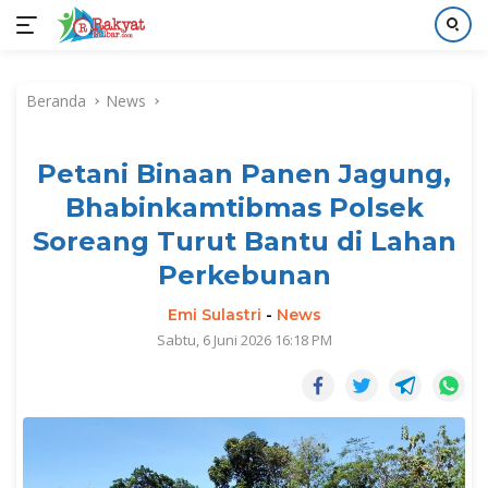
Langsung
ke
Beranda
News
konten
Petani Binaan Panen Jagung,
Bhabinkamtibmas Polsek
Soreang Turut Bantu di Lahan
Perkebunan
Emi Sulastri
-
News
Sabtu, 6 Juni 2026 16:18 PM