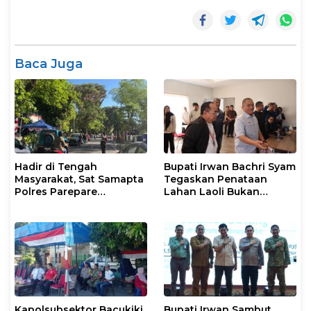
Baca Juga
Hadir di Tengah
Bupati Irwan Bachri Syam
Masyarakat, Sat Samapta
Tegaskan Penataan
Polres Parepare
Lahan Laoli Bukan
Gencarkan Patroli Pagi
Konflik Agraria
Kapolsubsektor Bacukiki
Bupati Irwan Sambut