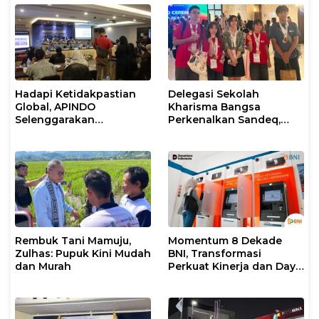
Hadapi Ketidakpastian
Delegasi Sekolah
Global, APINDO
Kharisma Bangsa
Selenggarakan
Perkenalkan Sandeq,
Rakerkonas ke-35
Ikon Budaya Sulbar di
Rumuskan Agenda
Ajang International
Ketahanan Ekonomi
STEAM Olympiad 2026 di
Nasional
Roma
Rembuk Tani Mamuju,
Momentum 8 Dekade
Zulhas: Pupuk Kini Mudah
BNI, Transformasi
dan Murah
Perkuat Kinerja dan Daya
Saing