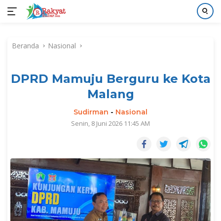
Langsung
ke
Beranda
Nasional
konten
DPRD Mamuju Berguru ke Kota
Malang
Sudirman
-
Nasional
Senin, 8 Juni 2026 11:45 AM