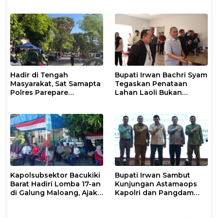
Prosedur Resmi
Kebakaran Lahan
Hadir di Tengah
Bupati Irwan Bachri Syam
Masyarakat, Sat Samapta
Tegaskan Penataan
Polres Parepare
Lahan Laoli Bukan
Gencarkan Patroli Pagi
Konflik Agraria
Kapolsubsektor Bacukiki
Bupati Irwan Sambut
Barat Hadiri Lomba 17-an
Kunjungan Astamaops
di Galung Maloang, Ajak
Kapolri dan Pangdam
Warga Jaga Kamtibmas
XIV/Hasanuddin di Luwu
Timur