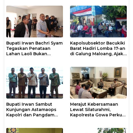
Bupati Irwan Bachri Syam
Kapolsubsektor Bacukiki
Tegaskan Penataan
Barat Hadiri Lomba 17-an
Lahan Laoli Bukan
di Galung Maloang, Ajak
Konflik Agraria
Warga Jaga Kamtibmas
Bupati Irwan Sambut
Merajut Kebersamaan
Kunjungan Astamaops
Lewat Silaturahmi,
Kapolri dan Pangdam
Kapolresta Gowa Perkuat
XIV/Hasanuddin di Luwu
Sinergi dengan Tokoh
Timur
Masyarakat