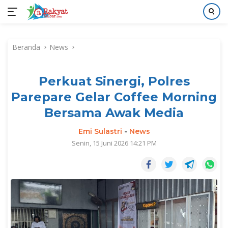
Langsung
ke
Beranda
News
konten
Perkuat Sinergi, Polres
Parepare Gelar Coffee Morning
Bersama Awak Media
Emi Sulastri
-
News
Senin, 15 Juni 2026 14:21 PM