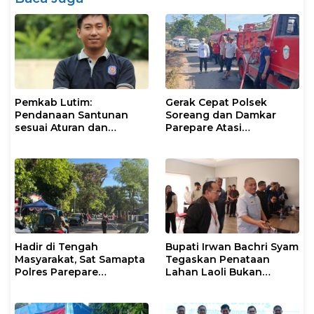
Pemkab Lutim:
Gerak Cepat Polsek
Pendanaan Santunan
Soreang dan Damkar
sesuai Aturan dan
Parepare Atasi
Prosedur Resmi
Kebakaran Lahan
Hadir di Tengah
Bupati Irwan Bachri Syam
Masyarakat, Sat Samapta
Tegaskan Penataan
Polres Parepare
Lahan Laoli Bukan
Gencarkan Patroli Pagi
Konflik Agraria