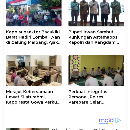
Kapolsubsektor Bacukiki
Bupati Irwan Sambut
Barat Hadiri Lomba 17-an
Kunjungan Astamaops
di Galung Maloang, Ajak
Kapolri dan Pangdam
Warga Jaga Kamtibmas
XIV/Hasanuddin di Luwu
Timur
Merajut Kebersamaan
Perkuat Integritas
Lewat Silaturahmi,
Personel, Polres
Kapolresta Gowa Perkuat
Parepare Gelar
Sinergi dengan Tokoh
Pembinaan Rohani dan
Masyarakat
Mental