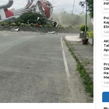
PI
Sen
Po
Ka
El
Sab
AK
Ta
Ap
Min
Pr
Di
Ha
Me
Sab