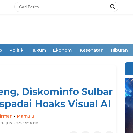
o
Politik
Hukum
Ekonomi
Kesehatan
Hiburan
ng, Diskominfo Sulbar
padai Hoaks Visual AI
irman
-
Mamuju
 16 Juni 2026 19:18 PM