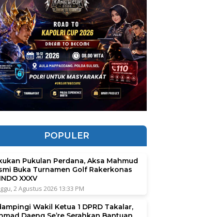
POPULER
kukan Pukulan Perdana, Aksa Mahmud
smi Buka Turnamen Golf Rakerkonas
INDO XXXV
ggu, 2 Agustus 2026 13:33 PM
dampingi Wakil Ketua 1 DPRD Takalar,
hmad Daeng Se’re Serahkan Bantuan