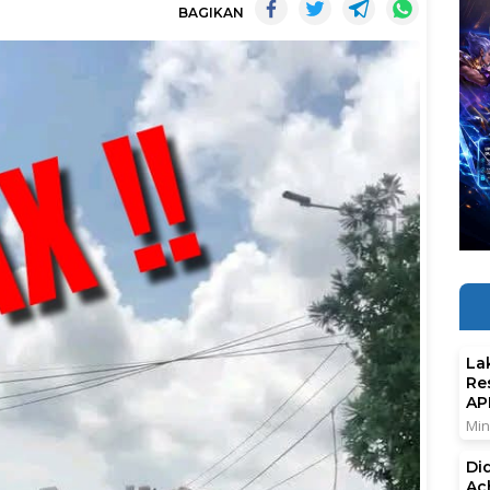
BAGIKAN
La
Re
AP
Min
Di
Ac