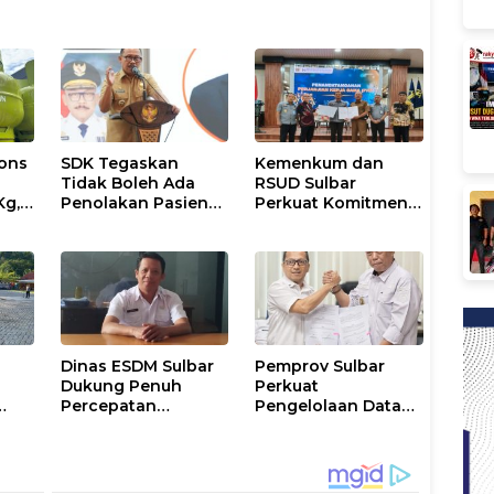
ons
SDK Tegaskan
Kemenkum dan
Tidak Boleh Ada
RSUD Sulbar
Kg,
Penolakan Pasien
Perkuat Komitmen
ran
Miskin di Fasilitas
Perlindungan
Pelayanan
Kekayaan
Kesehatan
Intelektual
Dinas ESDM Sulbar
Pemprov Sulbar
Dukung Penuh
Perkuat
Percepatan
Pengelolaan Data
i
Kelistrikan di WP
Kependudukan
Pesisir Barat Pulau
Sesuai Permendagri
Karampuang
17 Tahun 2023