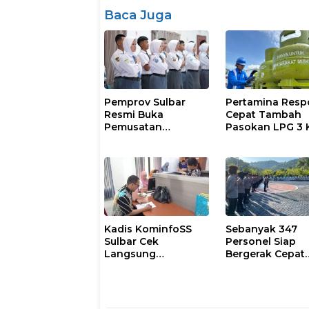
Baca Juga
Pemprov Sulbar
Pertamina Resp
Resmi Buka
Cepat Tambah
Pemusatan
Pasokan LPG 3 
Pembinaan
Kondisi Penyalu
Paskibraka 2026
di Sulsel
Berlangsung
Kondusif
Kadis KominfoSS
Sebanyak 347
Sulbar Cek
Personel Siap
Langsung
Bergerak Cepat
Keberadaan
Antisipasi Situas
Pegawai
Kamtibmas di
Sulbar