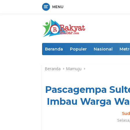
MENU
Langsung
ke
konten
Beranda
Populer
Nasional
Metr
Beranda
Mamuju
Pascagempa Sulte
Imbau Warga Was
Sud
Selasa,