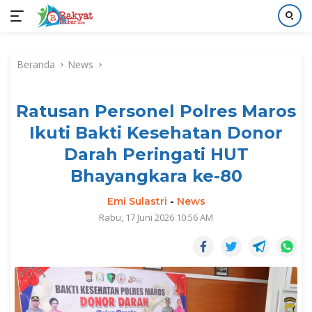
Langsung
ke
Beranda
News
konten
Ratusan Personel Polres Maros
Ikuti Bakti Kesehatan Donor
Darah Peringati HUT
Bhayangkara ke-80
Emi Sulastri
-
News
Rabu, 17 Juni 2026 10:56 AM