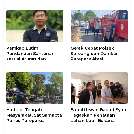
Petani
Jalanan dan Penyakit
Masyarakat
Pemkab Lutim:
Gerak Cepat Polsek
Pendanaan Santunan
Soreang dan Damkar
sesuai Aturan dan
Parepare Atasi
Prosedur Resmi
Kebakaran Lahan
Hadir di Tengah
Bupati Irwan Bachri Syam
Masyarakat, Sat Samapta
Tegaskan Penataan
Polres Parepare
Lahan Laoli Bukan
Gencarkan Patroli Pagi
Konflik Agraria