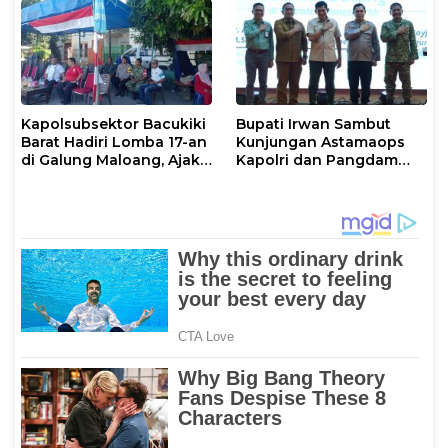
Kapolsubsektor Bacukiki
Bupati Irwan Sambut
Barat Hadiri Lomba 17-an
Kunjungan Astamaops
di Galung Maloang, Ajak
Kapolri dan Pangdam
Warga Jaga Kamtibmas
XIV/Hasanuddin di Luwu
Timur