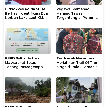
Biddokkes Polda Sulsel
Pegawai Kemenag
Berhasil Identifikasi Dua
Mamuju Tewas
Korban Laka Laut KM.
Tergantung di Pohon,
Nurul Salsa
Polisi Lakukan Olah TKP
dan Evakuasi
BPBD Sulbar Imbau
Tari Kecak Nusantara
Masyarakat Tetap
Meriahkan Trail Of The
Tenang Pascagempa
Kings di Pulau Samosir,
M6,7 di Palu
Sulawesi Barat Perankan
Dewi Shinta