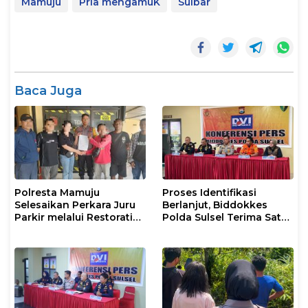
Mamuju
Pria mengamuK
Sulbar
Baca Juga
Polresta Mamuju
Proses Identifikasi
Selesaikan Perkara Juru
Berlanjut, Biddokkes
Parkir melalui Restorative
Polda Sulsel Terima Satu
Justice
Jenazah Korban Laka
Laut KM Nurul Salsa