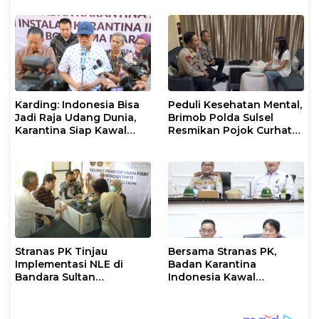
Berjalan Optimal
Karding: Indonesia Bisa
Peduli Kesehatan Mental,
Jadi Raja Udang Dunia,
Brimob Polda Sulsel
Karantina Siap Kawal
Resmikan Pojok Curhat
Ekspor
dengan Layanan
Psikolog dan Psikiater
Stranas PK Tinjau
Bersama Stranas PK,
Implementasi NLE di
Badan Karantina
Bandara Sultan
Indonesia Kawal
Hasanuddin, Perkuat
Implementasi NLE
Sinergi Layanan Logistik