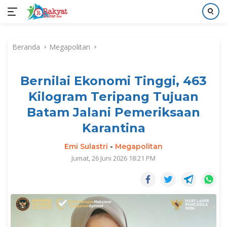
Langsung
ke
Beranda
Megapolitan
konten
Bernilai Ekonomi Tinggi, 463
Kilogram Teripang Tujuan
Batam Jalani Pemeriksaan
Karantina
Emi Sulastri
-
Megapolitan
Jumat, 26 Juni 2026 18:21 PM