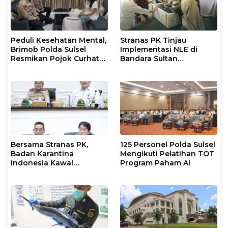
Peduli Kesehatan Mental,
Stranas PK Tinjau
Brimob Polda Sulsel
Implementasi NLE di
Resmikan Pojok Curhat
Bandara Sultan
dengan Layanan
Hasanuddin, Perkuat
Psikolog dan Psikiater
Sinergi Layanan Logistik
Bersama Stranas PK,
125 Personel Polda Sulsel
Badan Karantina
Mengikuti Pelatihan TOT
Indonesia Kawal
Program Paham AI
Implementasi NLE