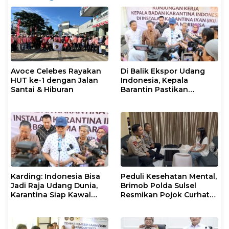
Avoce Celebes Rayakan
Di Balik Ekspor Udang
HUT ke-1 dengan Jalan
Indonesia, Kepala
Santai & Hiburan
Barantin Pastikan
Layanan Karantina
Berjalan Optimal
Karding: Indonesia Bisa
Peduli Kesehatan Mental,
Jadi Raja Udang Dunia,
Brimob Polda Sulsel
Karantina Siap Kawal
Resmikan Pojok Curhat
Ekspor
dengan Layanan
Psikolog dan Psikiater