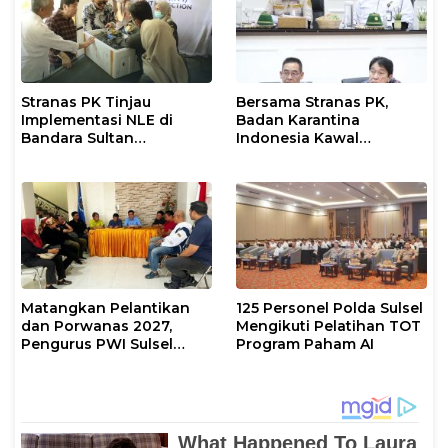
Stranas PK Tinjau
Bersama Stranas PK,
Implementasi NLE di
Badan Karantina
Bandara Sultan
Indonesia Kawal
Hasanuddin, Perkuat
Implementasi NLE
Sinergi Layanan Logistik
Matangkan Pelantikan
125 Personel Polda Sulsel
dan Porwanas 2027,
Mengikuti Pelatihan TOT
Pengurus PWI Sulsel
Program Paham AI
2026–2031 Gelar Rapat
Perdana