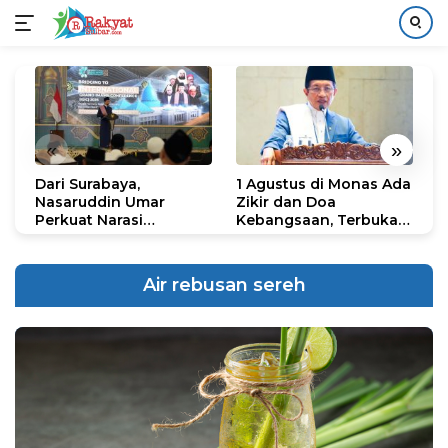
Langsung
ke
konten
«
»
Dari Surabaya,
1 Agustus di Monas Ada
H
Nasaruddin Umar
Zikir dan Doa
G
Perkuat Narasi
Kebangsaan, Terbuka
S
Persatuan dan
untuk Umum
R
Kepemimpinan Umat
R
K
Air rebusan sereh
N