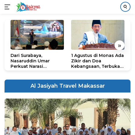
Langsung
ke
konten
«
»
Dari Surabaya,
1 Agustus di Monas Ada
H
Nasaruddin Umar
Zikir dan Doa
G
Perkuat Narasi
Kebangsaan, Terbuka
S
Persatuan dan
untuk Umum
R
Kepemimpinan Umat
R
K
Al Jasiyah Travel Makassar
N