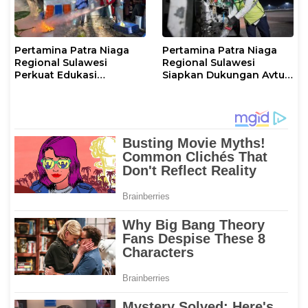
Pertamina Patra Niaga
Pertamina Patra Niaga
Regional Sulawesi
Regional Sulawesi
Perkuat Edukasi
Siapkan Dukungan Avtur
Keselamatan, IT
untuk Penerbangan Haji
Makassar Gelar Pelatihan
2026 Melalui AFT
Penggunaan APAR untuk
Hasanuddin
Masyarakat