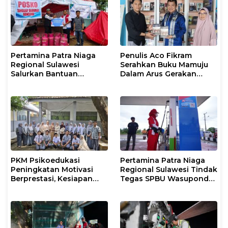
Penjaga Pesisir
Pertamina Patra Niaga
Penulis Aco Fikram
Regional Sulawesi
Serahkan Buku Mamuju
Salurkan Bantuan
Dalam Arus Gerakan
Tanggap Darurat untuk
DI/TII 1953–1965 ke
Korban Banjir di Kota
Perpusip Sulbar
Kendari
PKM Psikoedukasi
Pertamina Patra Niaga
Peningkatan Motivasi
Regional Sulawesi Tindak
Berprestasi, Kesiapan
Tegas SPBU Wasuponda,
Karier, serta Pencegahan
Hentikan Sementara
Kenakalan Remaja dan
Penyaluran Biosolar
Perilaku Bullying pada
Siswa