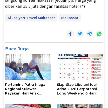
langsung lion air makassar jeddah pp. Harga yang
diberikan 35,5 juta dengan fasilitas hotel. (*)
Al Jasiyah Travel Makassar
Makassar
Baca Juga
Pertamina Patra Niaga
Siap-Siap Liburan! Idul
Regional Sulawesi
Adha 2026 Berpotensi
Rayakan Hari Anak
Long Weekend 6 Hari
Nasional Melalui Rumah
Anak Pesisir, Ruang
Tumbuh Generasi