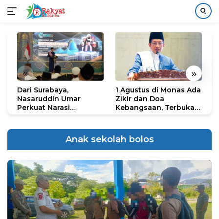
Langsung
ke
konten
«
»
Dari Surabaya,
1 Agustus di Monas Ada
H
Nasaruddin Umar
Zikir dan Doa
G
Perkuat Narasi
Kebangsaan, Terbuka
S
Persatuan dan
untuk Umum
R
Kepemimpinan Umat
R
K
Anak sekolah bolos
N