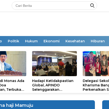
o
Politik
Hukum
Ekonomi
Kesehatan
Hiburan
 di Monas Ada
Hadapi Ketidakpastian
Delegasi Seko
 Doa
Global, APINDO
Kharisma Ban
an, Terbuka
Selenggarakan
Perkenalkan S
mum
Rakerkonas ke-35
Ikon Budaya Su
Rumuskan Agenda
Ajang Internat
Ketahanan Ekonomi
STEAM Olympi
ma haji Mamuju
Nasional
di Roma