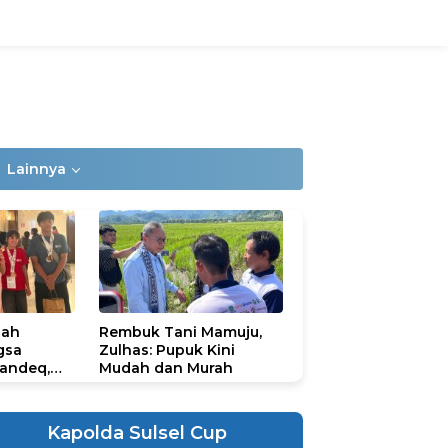
Lainnya
lah
Rembuk Tani Mamuju,
gsa
Zulhas: Pupuk Kini
andeq,
Mudah dan Murah
lbar di
ional
ad 2026
Kapolda Sulsel Cup