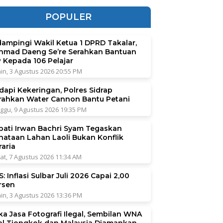
POPULER
dampingi Wakil Ketua 1 DPRD Takalar,
hmad Daeng Se’re Serahkan Bantuan
P Kepada 106 Pelajar
in, 3 Agustus 2026 20:55 PM
dapi Kekeringan, Polres Sidrap
rahkan Water Cannon Bantu Petani
ggu, 9 Agustus 2026 19:35 PM
pati Irwan Bachri Syam Tegaskan
nataan Lahan Laoli Bukan Konflik
raria
at, 7 Agustus 2026 11:34 AM
: Inflasi Sulbar Juli 2026 Capai 2,00
rsen
in, 3 Agustus 2026 13:36 PM
ka Jasa Fotografi Ilegal, Sembilan WNA
al Tiongkok dan Malaysia Diamankan