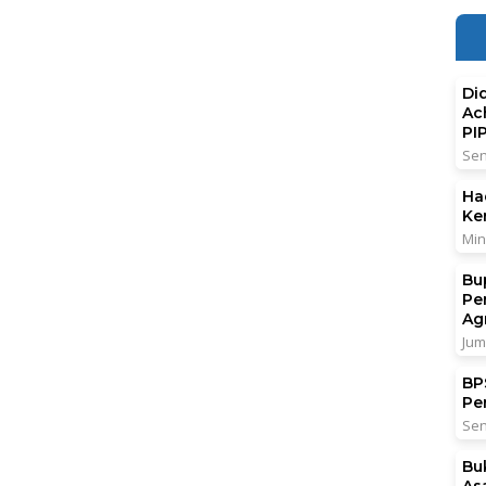
Di
Ac
PI
Sen
Ha
Ke
Min
Bu
Pe
Ag
Jum
BPS
Pe
Sen
Bu
As