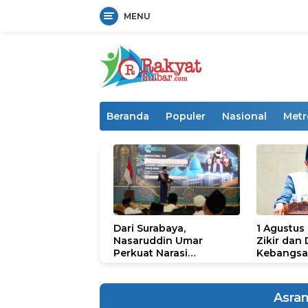
MENU
Langsung
ke
konten
Beranda
Populer
Nasional
Metr
Dari Surabaya,
1 Agustus
Nasaruddin Umar
Zikir dan
Perkuat Narasi
Kebangsa
Persatuan dan
untuk U
Kepemimpinan Umat
Asra