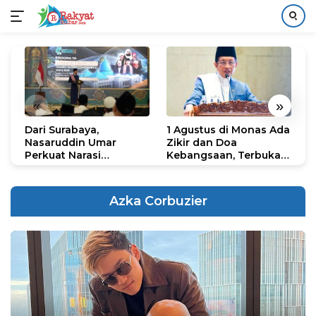
Langsung
ke
konten
«
»
Dari Surabaya,
1 Agustus di Monas Ada
H
Nasaruddin Umar
Zikir dan Doa
G
Perkuat Narasi
Kebangsaan, Terbuka
S
Persatuan dan
untuk Umum
R
Kepemimpinan Umat
R
K
Azka Corbuzier
N