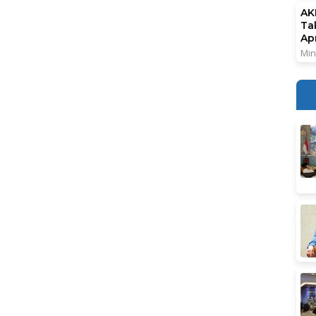
AK
Ta
Ap
Min