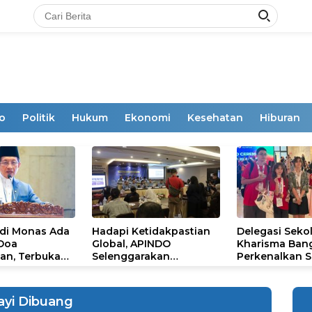
o
Politik
Hukum
Ekonomi
Kesehatan
Hiburan
 di Monas Ada
Hadapi Ketidakpastian
Delegasi Seko
 Doa
Global, APINDO
Kharisma Ban
an, Terbuka
Selenggarakan
Perkenalkan S
mum
Rakerkonas ke-35
Ikon Budaya Su
Rumuskan Agenda
Ajang Internat
Ketahanan Ekonomi
STEAM Olympi
ayi Dibuang
Nasional
di Roma