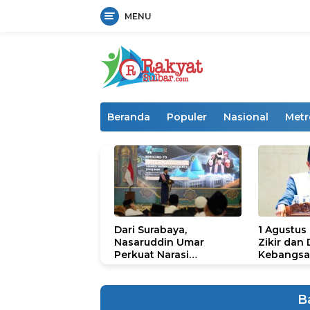
MENU
Langsung
ke
konten
Beranda
Populer
Nasional
Metr
Dari Surabaya,
1 Agustus
Nasaruddin Umar
Zikir dan
Perkuat Narasi
Kebangsa
Persatuan dan
untuk U
Kepemimpinan Umat
B