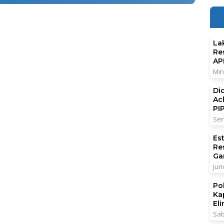
La
Re
AP
Min
Di
Ac
PI
Sen
Es
Re
Ga
Jum
Po
Ka
El
Sab