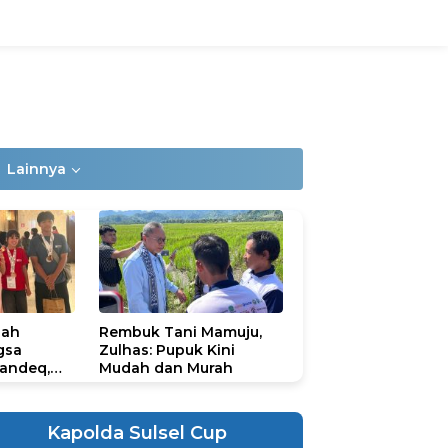
Lainnya
lah
Rembuk Tani Mamuju,
gsa
Zulhas: Pupuk Kini
andeq,
Mudah dan Murah
lbar di
ional
ad 2026
Kapolda Sulsel Cup