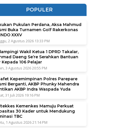
POPULER
kukan Pukulan Perdana, Aksa Mahmud
smi Buka Turnamen Golf Rakerkonas
INDO XXXV
ggu, 2 Agustus 2026 13:33 PM
dampingi Wakil Ketua 1 DPRD Takalar,
hmad Daeng Se’re Serahkan Bantuan
P Kepada 106 Pelajar
in, 3 Agustus 2026 20:55 PM
tafet Kepemimpinan Polres Parepare
smi Berganti, AKBP Phunky Mahendra
ntikan AKBP Indra Waspada Yuda
at, 31 Juli 2026 19:16 PM
ltekkes Kemenkes Mamuju Perkuat
pasitas 30 Kader untuk Mendukung
iminasi TBC
tu, 1 Agustus 2026 21:14 PM