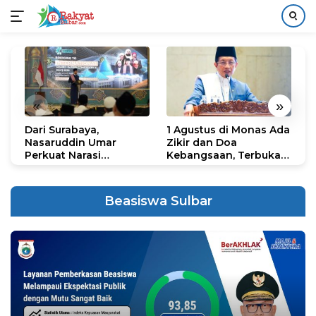
Langsung
ke
konten
«
»
Dari Surabaya,
1 Agustus di Monas Ada
H
Nasaruddin Umar
Zikir dan Doa
G
Perkuat Narasi
Kebangsaan, Terbuka
S
Persatuan dan
untuk Umum
R
Kepemimpinan Umat
R
K
Beasiswa Sulbar
N