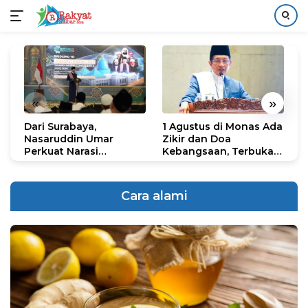
Langsung
ke
konten
«
»
Dari Surabaya,
1 Agustus di Monas Ada
H
Nasaruddin Umar
Zikir dan Doa
G
Perkuat Narasi
Kebangsaan, Terbuka
S
Persatuan dan
untuk Umum
R
Kepemimpinan Umat
R
K
Cara alami
N