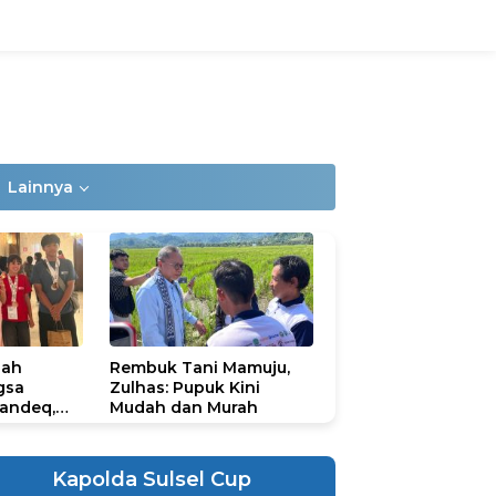
Lainnya
lah
Rembuk Tani Mamuju,
gsa
Zulhas: Pupuk Kini
andeq,
Mudah dan Murah
lbar di
ional
ad 2026
Kapolda Sulsel Cup