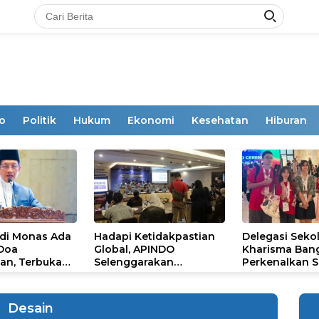
o
Politik
Hukum
Ekonomi
Kesehatan
Hiburan
 di Monas Ada
Hadapi Ketidakpastian
Delegasi Seko
 Doa
Global, APINDO
Kharisma Ban
an, Terbuka
Selenggarakan
Perkenalkan S
mum
Rakerkonas ke-35
Ikon Budaya Su
Rumuskan Agenda
Ajang Internat
Ketahanan Ekonomi
STEAM Olympi
Desain
Nasional
di Roma