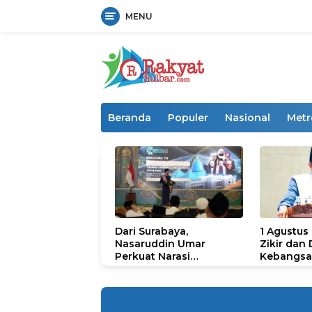
MENU
Langsung
ke
konten
Beranda
Populer
Nasional
Metr
Dari Surabaya,
1 Agustus
Nasaruddin Umar
Zikir dan
Perkuat Narasi
Kebangsa
Persatuan dan
untuk U
Kepemimpinan Umat