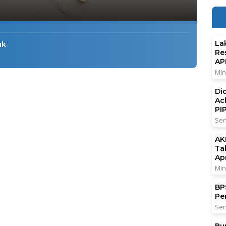
La
uk
Re
AP
Min
Di
Ac
PI
Sen
AK
Ta
Ap
Min
BPS
Pe
Sen
Bu