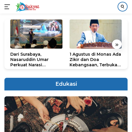
Langsung
ke
konten
«
»
Dari Surabaya,
1 Agustus di Monas Ada
H
Nasaruddin Umar
Zikir dan Doa
G
Perkuat Narasi
Kebangsaan, Terbuka
S
Persatuan dan
untuk Umum
R
Kepemimpinan Umat
R
K
Edukasi
N