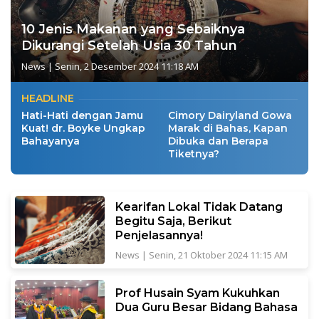
10 Jenis Makanan yang Sebaiknya
Dikurangi Setelah Usia 30 Tahun
News
|
Senin, 2 Desember 2024 11:18 AM
HEADLINE
Hati-Hati dengan Jamu
Cimory Dairyland Gowa
Kuat! dr. Boyke Ungkap
Marak di Bahas, Kapan
Bahayanya
Dibuka dan Berapa
Tiketnya?
Kearifan Lokal Tidak Datang
Begitu Saja, Berikut
Penjelasannya!
News
|
Senin, 21 Oktober 2024 11:15 AM
Prof Husain Syam Kukuhkan
Dua Guru Besar Bidang Bahasa