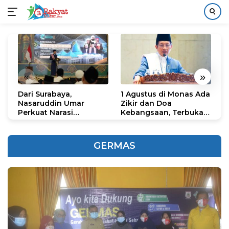
Langsung
ke
konten
«
»
Dari Surabaya,
1 Agustus di Monas Ada
H
Nasaruddin Umar
Zikir dan Doa
G
Perkuat Narasi
Kebangsaan, Terbuka
S
Persatuan dan
untuk Umum
R
Kepemimpinan Umat
R
K
GERMAS
N