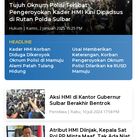
Tujuh Oknum Polisi Terlibat
Pengeroyokan Kader HMI Kini Dipadsus
di Rutan Polda Sulbar
Hukum
|
Kamis, 2 Januari 2025 15:25 PM
HEADLINE
Kader HMI Korban
Usai Memberikan
Diduga Dikeroyok
Keterangan, Korban
Oknum Polisi di Mamuju
Pengeroyokan Oknum
Alami Patah Tulang
Polisi Dilarikan ke RUSD
Hidung
Mamuju
Aksi HMI di Kantor Gubernur
Sulbar Berakhir Bentrok
Peristiwa
|
Rabu, 10 Juli 2024 17:58 PM
Atribut HMI Diinjak, Kepala Sat
Pol PP Minta Maaf, Tak Ada Niat