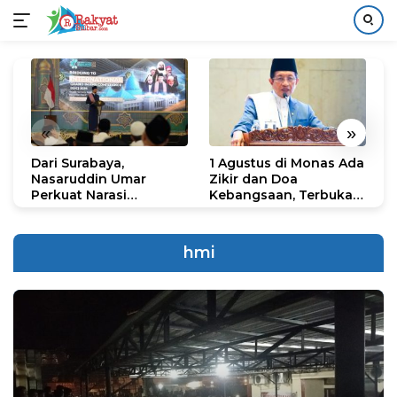
Langsung
ke
konten
«
»
Dari Surabaya,
1 Agustus di Monas Ada
H
Nasaruddin Umar
Zikir dan Doa
G
Perkuat Narasi
Kebangsaan, Terbuka
S
Persatuan dan
untuk Umum
R
Kepemimpinan Umat
R
K
hmi
N