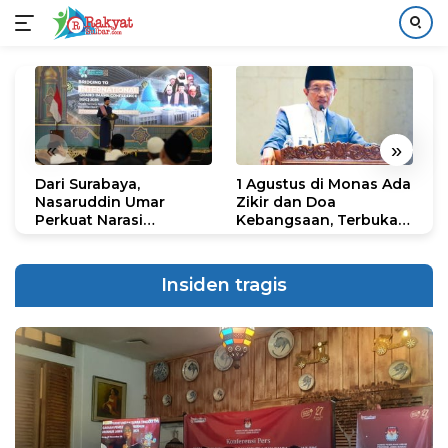
Langsung
ke
konten
«
»
Dari Surabaya,
1 Agustus di Monas Ada
H
Nasaruddin Umar
Zikir dan Doa
G
Perkuat Narasi
Kebangsaan, Terbuka
S
Persatuan dan
untuk Umum
R
Kepemimpinan Umat
R
K
Insiden tragis
N