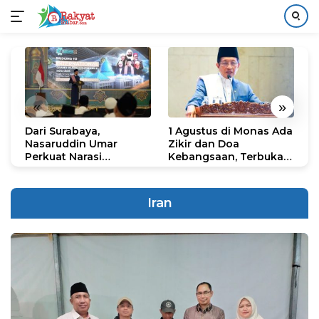
Langsung
ke
konten
«
»
Dari Surabaya,
1 Agustus di Monas Ada
H
Nasaruddin Umar
Zikir dan Doa
G
Perkuat Narasi
Kebangsaan, Terbuka
S
Persatuan dan
untuk Umum
R
Kepemimpinan Umat
R
K
Iran
N