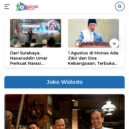
Langsung
ke
konten
«
»
Dari Surabaya,
1 Agustus di Monas Ada
H
Nasaruddin Umar
Zikir dan Doa
G
Perkuat Narasi
Kebangsaan, Terbuka
S
Persatuan dan
untuk Umum
R
Kepemimpinan Umat
R
K
Joko Widodo
N