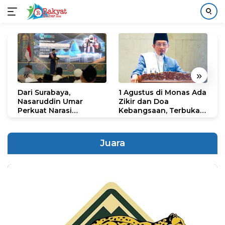
Langsung
ke
konten
«
»
Dari Surabaya,
1 Agustus di Monas Ada
H
Nasaruddin Umar
Zikir dan Doa
G
Perkuat Narasi
Kebangsaan, Terbuka
S
Persatuan dan
untuk Umum
R
Kepemimpinan Umat
R
K
Juara
N