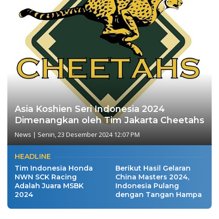
Asia Koshien Seri Indonesia 2024
Dimenangkan oleh Tim Jakarta Cheetahs
News
|
Senin, 23 Desember 2024 12:07 PM
HEADLINE
Tim Indonesia Honda
Berikut Hasil Gelaran
NWN SCK Racing
China Masters 2024,
Adalah Juara MSBK
Indonesia Pulang
2024
dengan Tangan Hampa