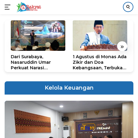
Langsung
ke
konten
«
»
Dari Surabaya,
1 Agustus di Monas Ada
H
Nasaruddin Umar
Zikir dan Doa
G
Perkuat Narasi
Kebangsaan, Terbuka
S
Persatuan dan
untuk Umum
R
Kepemimpinan Umat
R
K
Kelola Keuangan
N