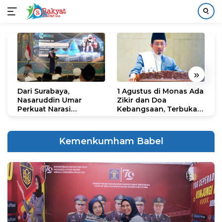
Langsung
ke
konten
«
»
Dari Surabaya,
1 Agustus di Monas Ada
H
Nasaruddin Umar
Zikir dan Doa
G
Perkuat Narasi
Kebangsaan, Terbuka
S
Persatuan dan
untuk Umum
R
Kepemimpinan Umat
R
K
Kemenkumham Babel
N