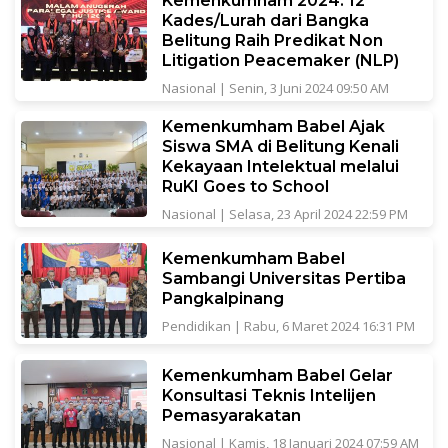
Kemenkumham 2024: 12
Kades/Lurah dari Bangka
Belitung Raih Predikat Non
Litigation Peacemaker (NLP)
Nasional
|
Senin, 3 Juni 2024 09:50 AM
Kemenkumham Babel Ajak
Siswa SMA di Belitung Kenali
Kekayaan Intelektual melalui
RuKI Goes to School
Nasional
|
Selasa, 23 April 2024 22:59 PM
Kemenkumham Babel
Sambangi Universitas Pertiba
Pangkalpinang
Pendidikan
|
Rabu, 6 Maret 2024 16:31 PM
Kemenkumham Babel Gelar
Konsultasi Teknis Intelijen
Pemasyarakatan
Nasional
|
Kamis, 18 Januari 2024 07:59 AM