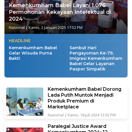
Kemenkumham Babel Layani 1.076
Permohonan Kekayaan Intelektual di
2024
Nasional
|
Kamis, 2 Januari 2025 17:52 PM
HEADLINE
Kemenkumham Babel
Sambut Hari
Gelar Wisuda Purna
Pengayoman Ke-79,
Bakti
Imigrasi Kemenkumham
Babel Gelar Layanan
Paspor Simpatik
Kemenkumham Babel Dorong
Lada Putih Muntok Menjadi
Produk Premium di
Marketplace
Nasional
|
Kamis, 18 Juli 2024 12:03 PM
Paralegal Justice Award