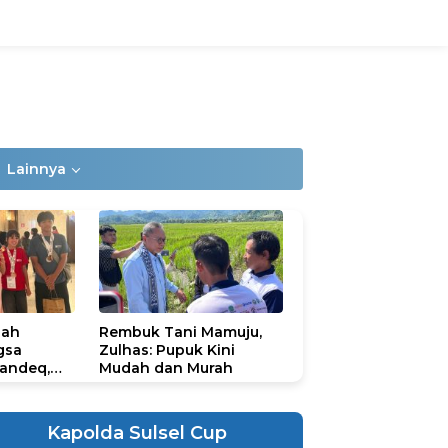
Lainnya
lah
Rembuk Tani Mamuju,
gsa
Zulhas: Pupuk Kini
andeq,
Mudah dan Murah
lbar di
ional
ad 2026
Kapolda Sulsel Cup