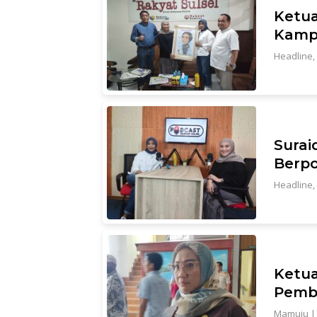
Ketua
Kamp
Headline
,
Sura
Berpo
Headline
,
Ketua
Pemba
Mamuju