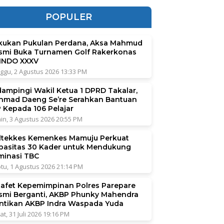
POPULER
kukan Pukulan Perdana, Aksa Mahmud
smi Buka Turnamen Golf Rakerkonas
INDO XXXV
ggu, 2 Agustus 2026 13:33 PM
dampingi Wakil Ketua 1 DPRD Takalar,
hmad Daeng Se’re Serahkan Bantuan
P Kepada 106 Pelajar
in, 3 Agustus 2026 20:55 PM
ltekkes Kemenkes Mamuju Perkuat
pasitas 30 Kader untuk Mendukung
iminasi TBC
tu, 1 Agustus 2026 21:14 PM
tafet Kepemimpinan Polres Parepare
smi Berganti, AKBP Phunky Mahendra
ntikan AKBP Indra Waspada Yuda
at, 31 Juli 2026 19:16 PM