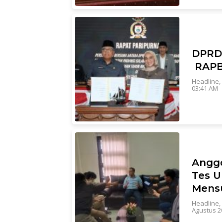
DPRD 
RAPB
Headline
,
03:41 AM
Anggo
Tes U
Mensu
Headline
,
Agustus 2