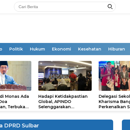
o
Politik
Hukum
Ekonomi
Kesehatan
Hiburan
 di Monas Ada
Hadapi Ketidakpastian
Delegasi Seko
 Doa
Global, APINDO
Kharisma Ban
an, Terbuka
Selenggarakan
Perkenalkan S
mum
Rakerkonas ke-35
Ikon Budaya Su
Rumuskan Agenda
Ajang Internat
Ketahanan Ekonomi
STEAM Olympi
a DPRD Sulbar
Nasional
di Roma