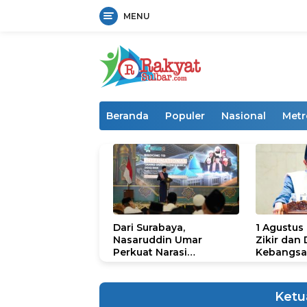
MENU
Langsung
ke
konten
Beranda
Populer
Nasional
Metr
Dari Surabaya,
1 Agustus
Nasaruddin Umar
Zikir dan
Perkuat Narasi
Kebangsa
Persatuan dan
untuk U
Kepemimpinan Umat
Ketu