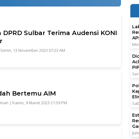
La
 DPRD Sulbar Terima Audensi KONI
Re
AP
r
Min
|
Senin, 13 November 2023 07:23 AM
Di
Ac
PI
Sen
Po
Ka
dah Bertemu AIM
El
lman
|
Kamis, 9 Maret 2023 21:59 PM
Sab
Es
Re
Ga
Jum