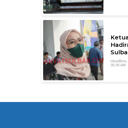
Ketua
Hadir
Sulba
Headline
,
05:36 AM