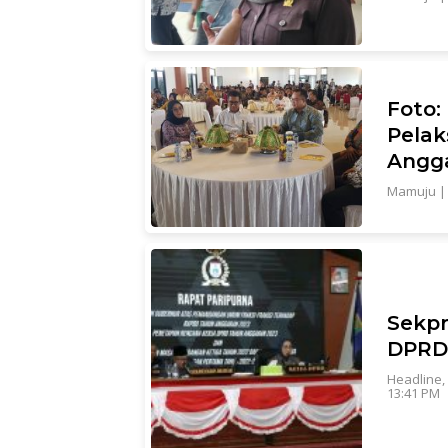
Foto:
Pelak
Angg
Mamuju
Sekpr
DPRD
Headline
,
13:41 PM