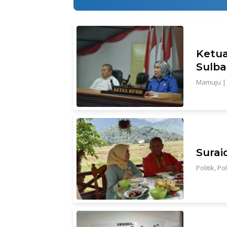
Ketua
Sulba
Mamuju
Surai
Politik
,
Po