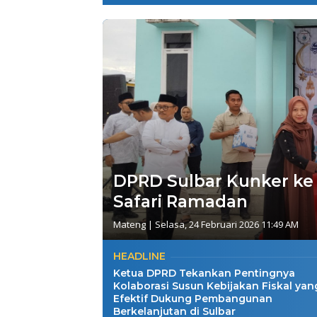
DPRD Sulbar Kunker ke
Safari Ramadan
Mateng
|
Selasa, 24 Februari 2026 11:49 AM
HEADLINE
Ketua DPRD Tekankan Pentingnya
Kolaborasi Susun Kebijakan Fiskal yan
Efektif Dukung Pembangunan
Berkelanjutan di Sulbar