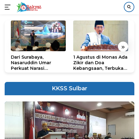
Langsung
ke
konten
«
»
Dari Surabaya,
1 Agustus di Monas Ada
H
Nasaruddin Umar
Zikir dan Doa
G
Perkuat Narasi
Kebangsaan, Terbuka
S
Persatuan dan
untuk Umum
R
Kepemimpinan Umat
R
K
KKSS Sulbar
N