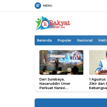
MENU
Langsung
ke
konten
Beranda
Populer
Nasional
Metr
Dari Surabaya,
1 Agustus
Nasaruddin Umar
Zikir dan
Perkuat Narasi
Kebangsa
Persatuan dan
untuk U
Kepemimpinan Umat