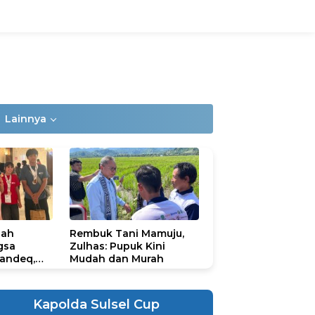
Lainnya
lah
Rembuk Tani Mamuju,
gsa
Zulhas: Pupuk Kini
andeq,
Mudah dan Murah
lbar di
ional
ad 2026
Kapolda Sulsel Cup