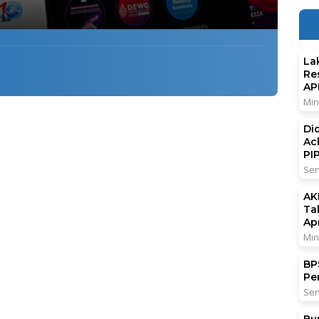
La
Re
AP
Min
Di
Ac
PI
Sen
AK
Ta
Ap
Min
BPS
Pe
Sen
Bu