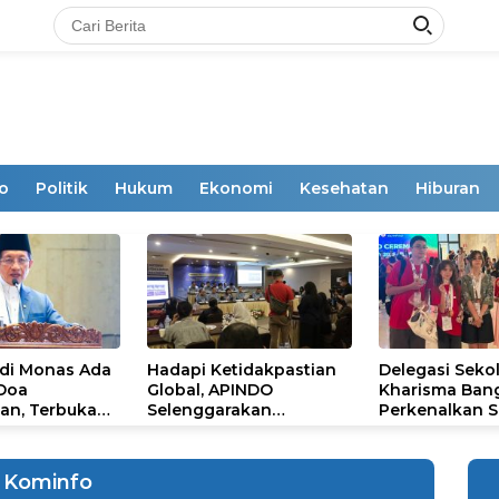
o
Politik
Hukum
Ekonomi
Kesehatan
Hiburan
 di Monas Ada
Hadapi Ketidakpastian
Delegasi Seko
 Doa
Global, APINDO
Kharisma Ban
an, Terbuka
Selenggarakan
Perkenalkan S
mum
Rakerkonas ke-35
Ikon Budaya Su
Rumuskan Agenda
Ajang Internat
Ketahanan Ekonomi
STEAM Olympi
Kominfo
Nasional
di Roma