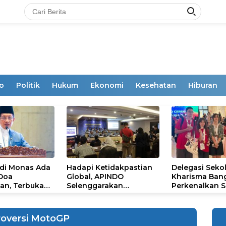
o
Politik
Hukum
Ekonomi
Kesehatan
Hiburan
 di Monas Ada
Hadapi Ketidakpastian
Delegasi Seko
 Doa
Global, APINDO
Kharisma Ban
an, Terbuka
Selenggarakan
Perkenalkan S
mum
Rakerkonas ke-35
Ikon Budaya Su
Rumuskan Agenda
Ajang Internat
Ketahanan Ekonomi
STEAM Olympi
roversi MotoGP
Nasional
di Roma