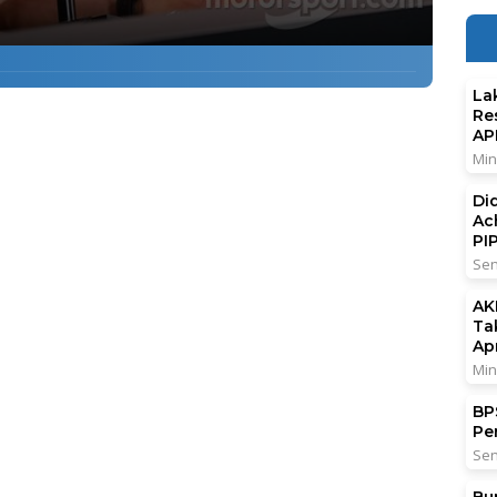
La
Re
AP
Min
Di
Ac
PI
Sen
AK
Ta
Ap
Min
BPS
Pe
Sen
Bu