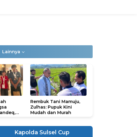
Lainnya
lah
Rembuk Tani Mamuju,
gsa
Zulhas: Pupuk Kini
andeq,
Mudah dan Murah
lbar di
ional
ad 2026
Kapolda Sulsel Cup