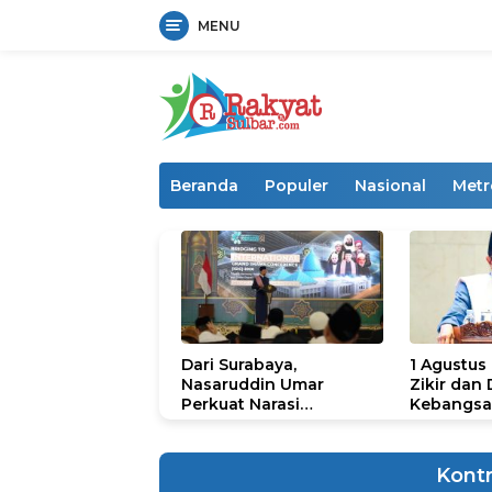
MENU
Langsung
ke
konten
Beranda
Populer
Nasional
Metr
Dari Surabaya,
1 Agustus
Nasaruddin Umar
Zikir dan
Perkuat Narasi
Kebangsa
Persatuan dan
untuk U
Kepemimpinan Umat
Kont