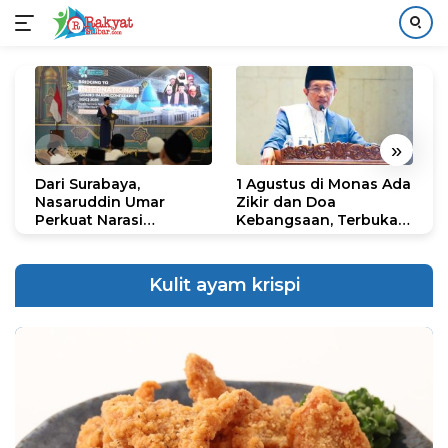
Langsung
ke
konten
«
»
Dari Surabaya,
1 Agustus di Monas Ada
H
Nasaruddin Umar
Zikir dan Doa
G
Perkuat Narasi
Kebangsaan, Terbuka
S
Persatuan dan
untuk Umum
R
Kepemimpinan Umat
R
K
Kulit ayam krispi
N