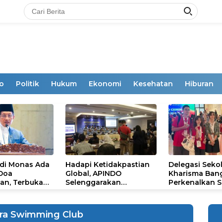
o
Politik
Hukum
Ekonomi
Kesehatan
Hiburan
 di Monas Ada
Hadapi Ketidakpastian
Delegasi Seko
 Doa
Global, APINDO
Kharisma Ban
an, Terbuka
Selenggarakan
Perkenalkan S
mum
Rakerkonas ke-35
Ikon Budaya Su
Rumuskan Agenda
Ajang Internat
Ketahanan Ekonomi
STEAM Olympi
ra Swimming Club
Nasional
di Roma