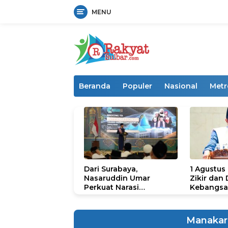
MENU
Langsung
ke
konten
Beranda
Populer
Nasional
Metr
Dari Surabaya,
1 Agustus
Nasaruddin Umar
Zikir dan
Perkuat Narasi
Kebangsa
Persatuan dan
untuk U
Kepemimpinan Umat
Manakar