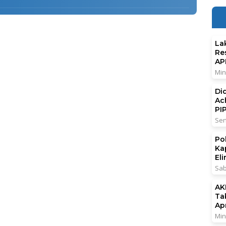
La
Re
AP
Min
Di
Ac
PI
Sen
Po
Ka
El
Sab
AK
Ta
Ap
Min