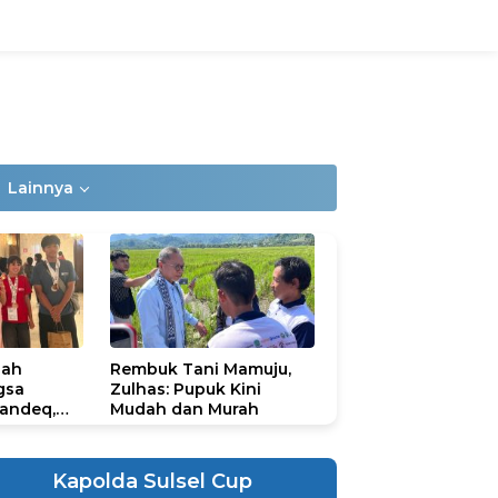
Lainnya
lah
Rembuk Tani Mamuju,
gsa
Zulhas: Pupuk Kini
andeq,
Mudah dan Murah
lbar di
ional
ad 2026
Kapolda Sulsel Cup