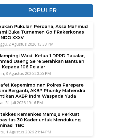
POPULER
kukan Pukulan Perdana, Aksa Mahmud
smi Buka Turnamen Golf Rakerkonas
INDO XXXV
ggu, 2 Agustus 2026 13:33 PM
dampingi Wakil Ketua 1 DPRD Takalar,
hmad Daeng Se’re Serahkan Bantuan
P Kepada 106 Pelajar
in, 3 Agustus 2026 20:55 PM
tafet Kepemimpinan Polres Parepare
smi Berganti, AKBP Phunky Mahendra
ntikan AKBP Indra Waspada Yuda
at, 31 Juli 2026 19:16 PM
ltekkes Kemenkes Mamuju Perkuat
pasitas 30 Kader untuk Mendukung
iminasi TBC
tu, 1 Agustus 2026 21:14 PM