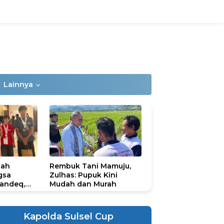
Lainnya
lah
Rembuk Tani Mamuju,
gsa
Zulhas: Pupuk Kini
andeq,
Mudah dan Murah
lbar di
ional
ad 2026
Kapolda Sulsel Cup