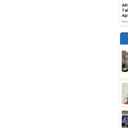
AK
Ta
Ap
Min