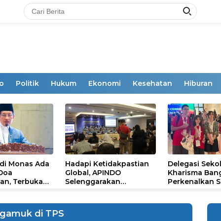
o
Politik
Hukum
Ekonomi
Kesehatan
Hiburan
 di Monas Ada
Hadapi Ketidakpastian
Delegasi Seko
 Doa
Global, APINDO
Kharisma Ban
an, Terbuka
Selenggarakan
Perkenalkan S
mum
Rakerkonas ke-35
Ikon Budaya Su
Rumuskan Agenda
Ajang Internat
Ketahanan Ekonomi
STEAM Olympi
gamuk di TPS
Nasional
di Roma