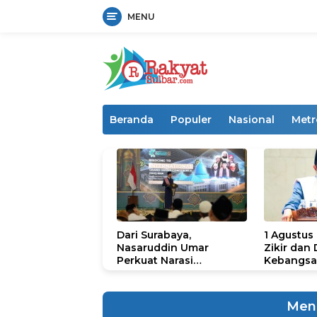
MENU
Langsung
ke
konten
Beranda
Populer
Nasional
Metr
Dari Surabaya,
1 Agustus
Nasaruddin Umar
Zikir dan
Perkuat Narasi
Kebangsa
Persatuan dan
untuk U
Kepemimpinan Umat
Men