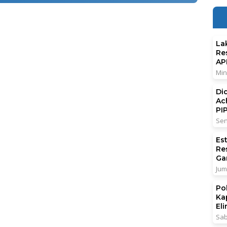
La
Re
AP
Min
Di
Ac
PI
Sen
Es
Re
Ga
Jum
Po
Ka
El
Sab