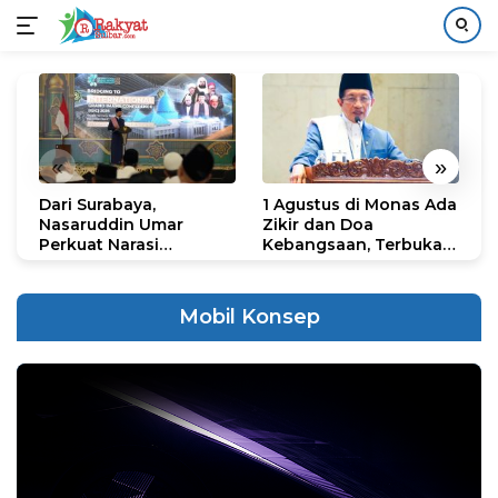
Langsung
ke
konten
«
»
Dari Surabaya,
1 Agustus di Monas Ada
H
Nasaruddin Umar
Zikir dan Doa
G
Perkuat Narasi
Kebangsaan, Terbuka
S
Persatuan dan
untuk Umum
R
Kepemimpinan Umat
R
K
Mobil Konsep
N