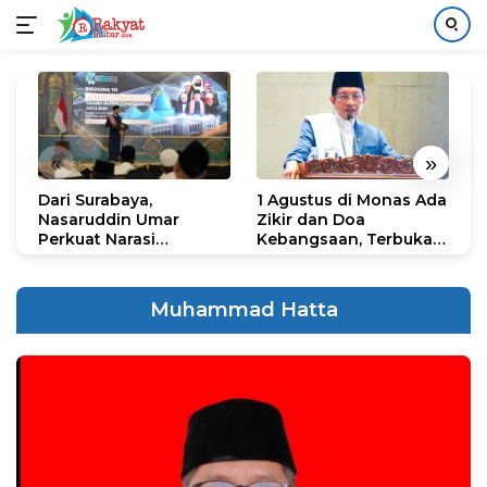
Langsung
ke
konten
«
»
Dari Surabaya,
1 Agustus di Monas Ada
H
Nasaruddin Umar
Zikir dan Doa
G
Perkuat Narasi
Kebangsaan, Terbuka
S
Persatuan dan
untuk Umum
R
Kepemimpinan Umat
R
K
Muhammad Hatta
N