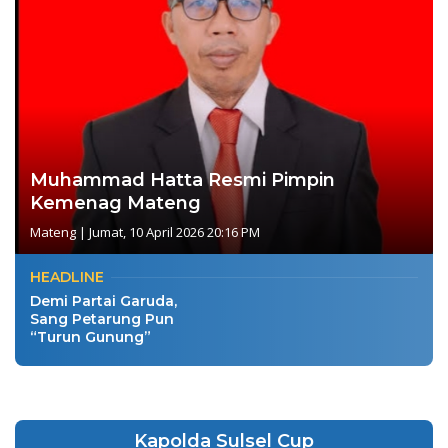
Muhammad Hatta Resmi Pimpin
Kemenag Mateng
Mateng
|
Jumat, 10 April 2026 20:16 PM
HEADLINE
Demi Partai Garuda,
Sang Petarung Pun
“Turun Gunung”
Kapolda Sulsel Cup