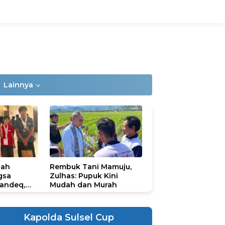
Lainnya
lah
Rembuk Tani Mamuju,
gsa
Zulhas: Pupuk Kini
andeq,
Mudah dan Murah
lbar di
ional
ad 2026
Kapolda Sulsel Cup