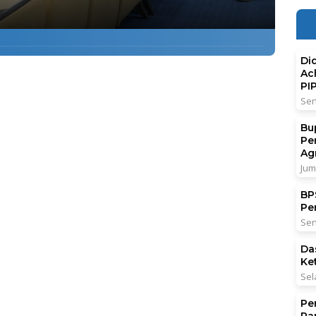
Di
Ac
PI
Sen
Bu
Pe
Ag
Jum
BPS
Pe
Sen
Da
Ke
Sel
Pe
Pa