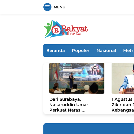
MENU
Langsung
ke
konten
Beranda
Populer
Nasional
Metr
Dari Surabaya,
1 Agustus
Nasaruddin Umar
Zikir dan
Perkuat Narasi
Kebangsa
Persatuan dan
untuk U
Kepemimpinan Umat