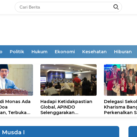
o
Politik
Hukum
Ekonomi
Kesehatan
Hiburan
 di Monas Ada
Hadapi Ketidakpastian
Delegasi Seko
 Doa
Global, APINDO
Kharisma Ban
an, Terbuka
Selenggarakan
Perkenalkan S
mum
Rakerkonas ke-35
Ikon Budaya Su
Rumuskan Agenda
Ajang Internat
Ketahanan Ekonomi
STEAM Olympi
Musda I
Nasional
di Roma