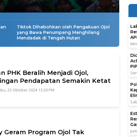
La
kan
Tiktok Dihebohkan oleh Pengakuan Ojol
Re
yang Bawa Penumpang Menghilang
AP
Mendadak di Tengah Hutan
Min
Di
Ac
PI
n PHK Beralih Menjadi Ojol,
Sen
ingan Pendapatan Semakin Ketat
Po
bu, 23 Oktober 2024 13:20 PM
Ka
El
Sab
Es
Re
Ga
Jum
 Geram Program Ojol Tak