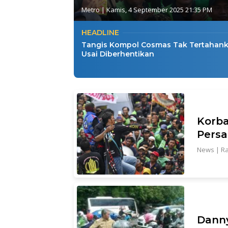
Metro
|
Kamis, 4 September 2025 21:35 PM
HEADLINE
Tangis Kompol Cosmas Tak Tertahan
Usai Diberhentikan
Korba
Persa
News
|
Ra
Danny