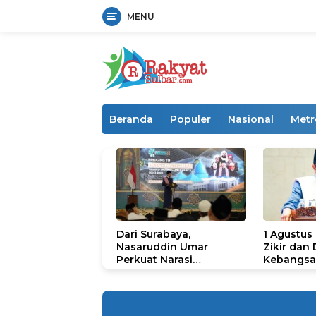
MENU
Langsung
ke
konten
Beranda
Populer
Nasional
Metr
Dari Surabaya,
1 Agustus
Nasaruddin Umar
Zikir dan
Perkuat Narasi
Kebangsa
Persatuan dan
untuk U
Kepemimpinan Umat