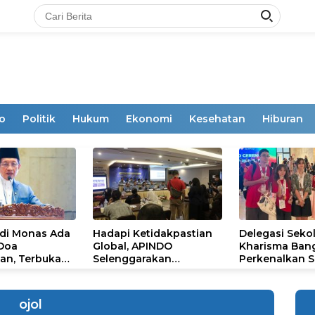
o
Politik
Hukum
Ekonomi
Kesehatan
Hiburan
 di Monas Ada
Hadapi Ketidakpastian
Delegasi Seko
 Doa
Global, APINDO
Kharisma Ban
an, Terbuka
Selenggarakan
Perkenalkan S
mum
Rakerkonas ke-35
Ikon Budaya Su
Rumuskan Agenda
Ajang Internat
Ketahanan Ekonomi
STEAM Olympi
ojol
Nasional
di Roma