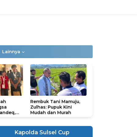
Lainnya
lah
Rembuk Tani Mamuju,
gsa
Zulhas: Pupuk Kini
andeq,
Mudah dan Murah
lbar di
ional
ad 2026
Kapolda Sulsel Cup