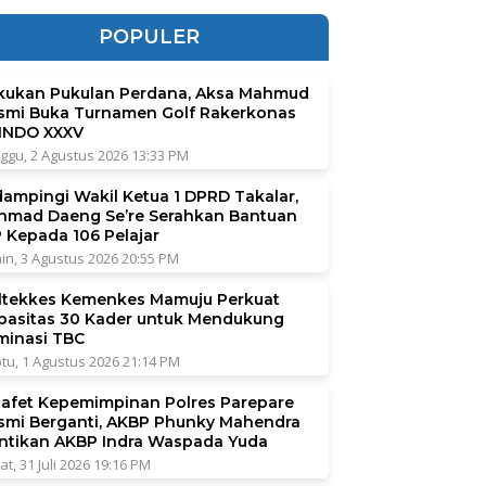
POPULER
kukan Pukulan Perdana, Aksa Mahmud
smi Buka Turnamen Golf Rakerkonas
INDO XXXV
ggu, 2 Agustus 2026 13:33 PM
dampingi Wakil Ketua 1 DPRD Takalar,
hmad Daeng Se’re Serahkan Bantuan
P Kepada 106 Pelajar
in, 3 Agustus 2026 20:55 PM
ltekkes Kemenkes Mamuju Perkuat
pasitas 30 Kader untuk Mendukung
iminasi TBC
tu, 1 Agustus 2026 21:14 PM
tafet Kepemimpinan Polres Parepare
smi Berganti, AKBP Phunky Mahendra
ntikan AKBP Indra Waspada Yuda
at, 31 Juli 2026 19:16 PM