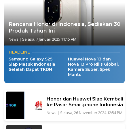
Rencana Honor di Indonesia, Sediakan 30
Produk Tahun Ini
News
|
Selasa, 7 Januari 2025 11:15 AM
HEADLINE
Samsung Galaxy S25
Huawei Nova 13 dan
Siap Masuk Indonesia
Nova 13 Pro Rilis Global,
Setelah Dapat TKDN
Kamera Super, Spek
Mantul
Honor dan Huawei Siap Kembali
ke Pasar Smartphone Indonesia
News
|
Selasa, 26 November 2024 12:54 PM