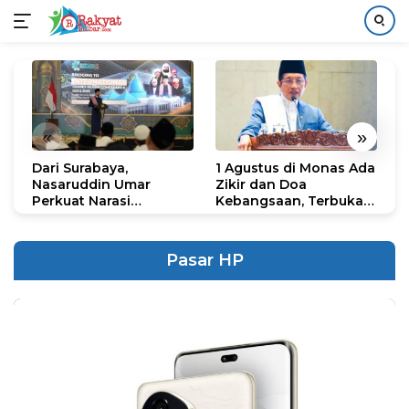
Langsung
ke
konten
«
»
Dari Surabaya,
1 Agustus di Monas Ada
H
Nasaruddin Umar
Zikir dan Doa
G
Perkuat Narasi
Kebangsaan, Terbuka
S
Persatuan dan
untuk Umum
R
Kepemimpinan Umat
R
K
Pasar HP
N