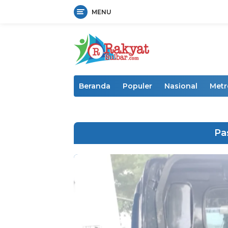
MENU
Langsung
ke
konten
Beranda
Populer
Nasional
Metr
Pa