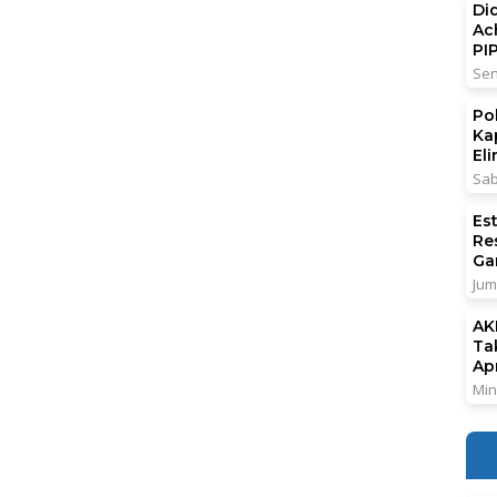
Di
Ac
PI
Sen
Po
Ka
El
Sab
Es
Re
Ga
Jum
AK
Ta
Ap
Min