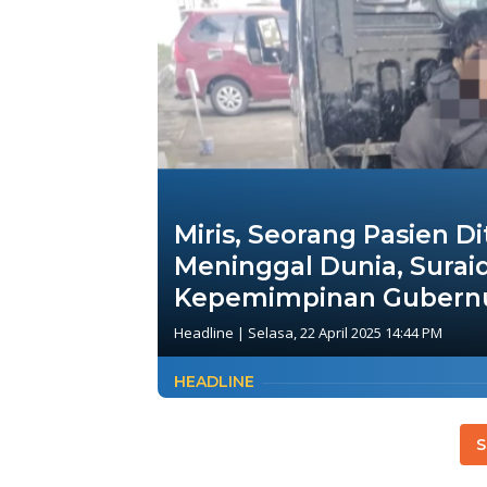
Miris, Seorang Pasien D
Meninggal Dunia, Surai
Kepemimpinan Guber
Headline
|
Selasa, 22 April 2025 14:44 PM
HEADLINE
S