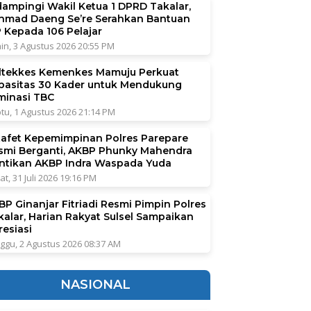
dampingi Wakil Ketua 1 DPRD Takalar,
hmad Daeng Se’re Serahkan Bantuan
P Kepada 106 Pelajar
in, 3 Agustus 2026 20:55 PM
ltekkes Kemenkes Mamuju Perkuat
pasitas 30 Kader untuk Mendukung
iminasi TBC
tu, 1 Agustus 2026 21:14 PM
tafet Kepemimpinan Polres Parepare
smi Berganti, AKBP Phunky Mahendra
ntikan AKBP Indra Waspada Yuda
at, 31 Juli 2026 19:16 PM
BP Ginanjar Fitriadi Resmi Pimpin Polres
kalar, Harian Rakyat Sulsel Sampaikan
resiasi
ggu, 2 Agustus 2026 08:37 AM
NASIONAL