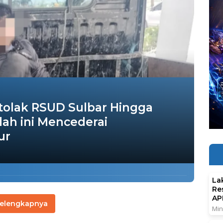
itolak RSUD Sulbar Hingga
dah ini Mencederai
nur
La
Re
AP
elengkapnya
Min